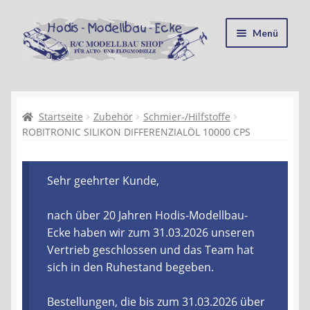
Zur
Zum
Menü
Navigation
Inhalt
springen
springen
Startseite
Kasse
Startseite
Zubehör
Schmier-/Hilfstoffe
ROBITRONIC SILIKON DIFFERENZIALÖL 10000 CPS
Mein Konto
Sehr geehrter Kunde,
Recycling, Entsorgung und Umwelt
nach über 20 Jahren Hodis-Modellbau-
Shop
Ecke haben wir zum 31.03.2026 unseren
Vertrieb geschlossen und das Team hat
Warenkorb
sich in den Ruhestand begeben.
Ablauf einer Bestellung
Bestellungen, die bis zum 31.03.2026 über