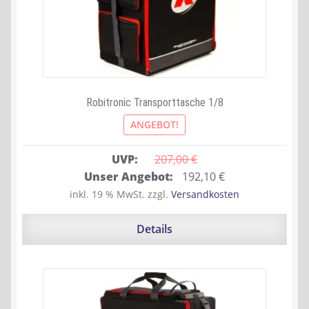
Robitronic Transporttasche 1/8
ANGEBOT!
UVP:
207,00 
€
Ursprünglicher
Aktueller
Unser Angebot:
192,10
€
Preis
Preis
inkl. 19 % MwSt.
zzgl.
Versandkosten
war:
ist:
207,00 €
192,10 €.
Details