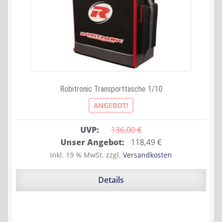
Robitronic Transporttasche 1/10
ANGEBOT!
UVP:
136,00 
€
Ursprünglicher
Aktueller
Unser Angebot:
118,49
€
Preis
Preis
inkl. 19 % MwSt.
zzgl.
Versandkosten
war:
ist:
136,00 €
118,49 €.
Details