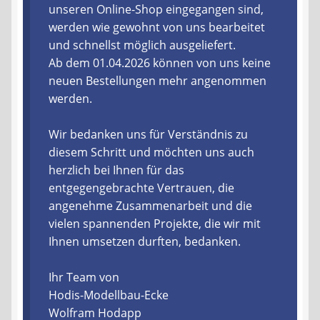
unseren Online-Shop eingegangen sind,
werden wie gewohnt von uns bearbeitet
Liefer- und Versandkosten
und schnellst möglich ausgeliefert.
Ab dem 01.04.2026 können von uns keine
Zahlungsarten
neuen Bestellungen mehr angenommen
werden.
Lieferzeit & Verfügbarkeit
Wir bedanken uns für Verständnis zu
Gutschein
diesem Schritt und möchten uns auch
herzlich bei Ihnen für das
Batterien- und Akku Verordnung
entgegengebrachte Vertrauen, die
angenehme Zusammenarbeit und die
Elektro- und Elektronikgeräte Verordnung
vielen spannenden Projekte, die wir mit
Ihnen umsetzen durften, bedanken.
Öle- und Schmierstoff Verordnung
Ihr Team von
Vereine & Foren
Hodis-Modellbau-Ecke
Wolfram Hodapp