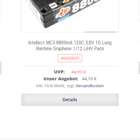
Intellect MC3 8800mA 120C 3,8V 1S Long
Runtime Graphene 1/12 LiHV Pack
ANGEBOT!
UVP:
44,99 
€
Ursprünglicher
Aktueller
Unser Angebot:
44,10
€
Preis
Preis
inkl. 19 % MwSt.
zzgl.
Versandkosten
war:
ist:
44,99 €
44,10 €.
Details