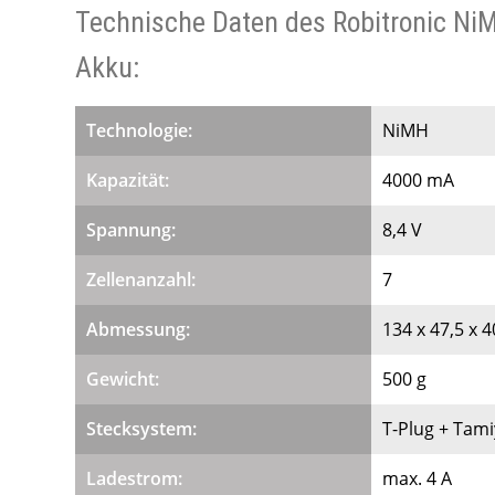
Technische Daten des Robitronic N
Akku:
Technologie:
NiMH
Kapazität:
4000 mA
Spannung:
8,4 V
Zellenanzahl:
7
Abmessung:
134 x 47,5 x 
Gewicht:
500 g
Stecksystem:
T-Plug + Tami
Ladestrom:
max. 4 A