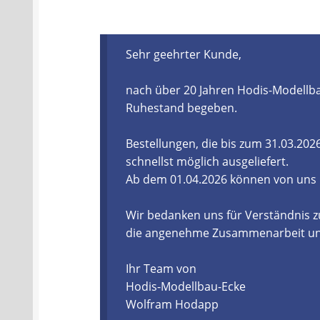
Batterien- und Akku Verordnung
Elektro
Sehr geehrter Kunde,
Öle- und Schmierstoff Verordnung
Verei
nach über 20 Jahren Hodis-Modellba
Datenschutzerklärung
Impressum
Ruhestand begeben.
Bestellungen, die bis zum 31.03.20
schnellst möglich ausgeliefert.
Ab dem 01.04.2026 können von uns
Wir bedanken uns für Verständnis z
die angenehme Zusammenarbeit und 
Ihr Team von
Hodis-Modellbau-Ecke
Wolfram Hodapp