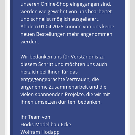
unseren Online-Shop eingegangen sind,
werden wie gewohnt von uns bearbeitet
Liefer- und Versandkosten
und schnellst möglich ausgeliefert.
Ab dem 01.04.2026 können von uns keine
Zahlungsarten
neuen Bestellungen mehr angenommen
werden.
Lieferzeit & Verfügbarkeit
Wir bedanken uns für Verständnis zu
Gutschein
diesem Schritt und möchten uns auch
herzlich bei Ihnen für das
Batterien- und Akku Verordnung
entgegengebrachte Vertrauen, die
angenehme Zusammenarbeit und die
Elektro- und Elektronikgeräte Verordnung
vielen spannenden Projekte, die wir mit
Ihnen umsetzen durften, bedanken.
Öle- und Schmierstoff Verordnung
Ihr Team von
Vereine & Foren
Hodis-Modellbau-Ecke
Wolfram Hodapp