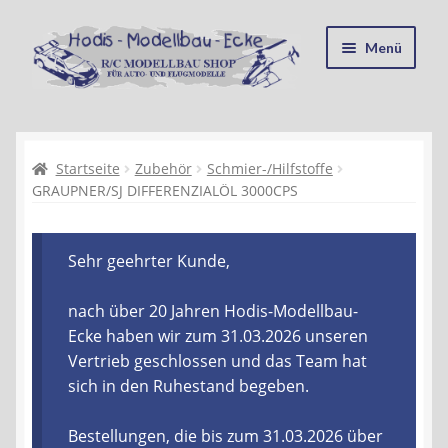
Zur
Zum
Menü
Navigation
Inhalt
springen
springen
Startseite
Kasse
Startseite
Zubehör
Schmier-/Hilfstoffe
GRAUPNER/SJ DIFFERENZIALÖL 3000CPS
Mein Konto
Sehr geehrter Kunde,
Recycling, Entsorgung und Umwelt
nach über 20 Jahren Hodis-Modellbau-
Shop
Ecke haben wir zum 31.03.2026 unseren
Vertrieb geschlossen und das Team hat
Warenkorb
sich in den Ruhestand begeben.
Ablauf einer Bestellung
Bestellungen, die bis zum 31.03.2026 über