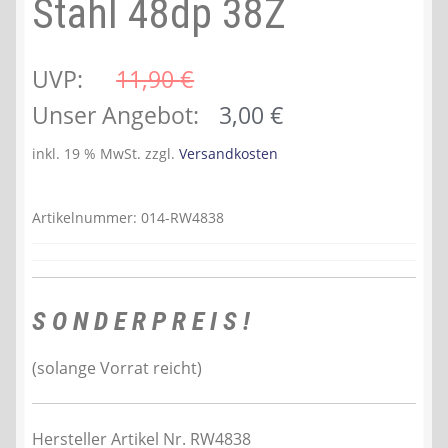
Stahl 48dp 38Z
UVP:
11,90 
€
Ursprünglicher
Aktueller
Unser Angebot:
3,00
€
Preis
Preis
inkl. 19 % MwSt.
zzgl.
Versandkosten
war:
ist:
11,90 €
3,00 €.
Artikelnummer:
014-RW4838
S O N D E R P R E I S !
(solange Vorrat reicht)
Hersteller Artikel Nr. RW4838