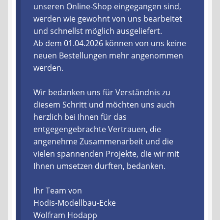
unseren Online-Shop eingegangen sind,
werden wie gewohnt von uns bearbeitet
Liefer- und Versandkosten
und schnellst möglich ausgeliefert.
Ab dem 01.04.2026 können von uns keine
Zahlungsarten
neuen Bestellungen mehr angenommen
werden.
Lieferzeit & Verfügbarkeit
Wir bedanken uns für Verständnis zu
Gutschein
diesem Schritt und möchten uns auch
herzlich bei Ihnen für das
Batterien- und Akku Verordnung
entgegengebrachte Vertrauen, die
angenehme Zusammenarbeit und die
Elektro- und Elektronikgeräte Verordnung
vielen spannenden Projekte, die wir mit
Ihnen umsetzen durften, bedanken.
Öle- und Schmierstoff Verordnung
Ihr Team von
Vereine & Foren
Hodis-Modellbau-Ecke
Wolfram Hodapp