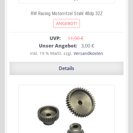
RW Racing Motorritzel Stahl 48dp 32Z
ANGEBOT!
UVP:
11,90 
€
Ursprünglicher
Aktueller
Unser Angebot:
3,00
€
Preis
Preis
inkl. 19 % MwSt.
zzgl.
Versandkosten
war:
ist:
11,90 €
3,00 €.
Details