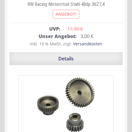
RW Racing Motorritzel Stahl 48dp 36Z7,4
ANGEBOT!
UVP:
11,90 
€
Ursprünglicher
Aktueller
Unser Angebot:
3,00
€
Preis
Preis
inkl. 19 % MwSt.
zzgl.
Versandkosten
war:
ist:
11,90 €
3,00 €.
Details