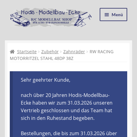
Zur
Zum
Menü
Navigation
Inhalt
springen
springen
Startseite
Kasse
Startseite
Zubehör
Zahnräder
RW RACING
MOTORRITZEL STAHL 48DP 38Z
Mein Konto
Sehr geehrter Kunde,
Recycling, Entsorgung und Umwelt
nach über 20 Jahren Hodis-Modellbau-
Shop
Ecke haben wir zum 31.03.2026 unseren
Vertrieb geschlossen und das Team hat
Warenkorb
sich in den Ruhestand begeben.
Ablauf einer Bestellung
Bestellungen, die bis zum 31.03.2026 über