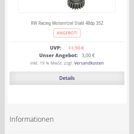
RW Racing Motorritzel Stahl 48dp 35Z
ANGEBOT!
UVP:
11,90 
€
Ursprünglicher
Aktueller
Unser Angebot:
3,00
€
Preis
Preis
inkl. 19 % MwSt.
zzgl.
Versandkosten
war:
ist:
11,90 €
3,00 €.
Details
Informationen