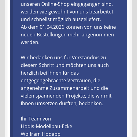
unseren Online-Shop eingegangen sind,
werden wie gewohnt von uns bearbeitet
Liefer- und Versandkosten
und schnellst möglich ausgeliefert.
Ab dem 01.04.2026 können von uns keine
Zahlungsarten
neuen Bestellungen mehr angenommen
werden.
Lieferzeit & Verfügbarkeit
Wir bedanken uns für Verständnis zu
Gutschein
diesem Schritt und möchten uns auch
herzlich bei Ihnen für das
Batterien- und Akku Verordnung
entgegengebrachte Vertrauen, die
angenehme Zusammenarbeit und die
Elektro- und Elektronikgeräte Verordnung
vielen spannenden Projekte, die wir mit
Ihnen umsetzen durften, bedanken.
Öle- und Schmierstoff Verordnung
Ihr Team von
Vereine & Foren
Hodis-Modellbau-Ecke
Wolfram Hodapp