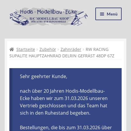
Zur
Zum
Menü
Navigation
Inhalt
springen
springen
Startseite
Kasse
Startseite
Zubehör
Zahnräder
RW RACING
SUPALITE HAUPTZAHNRAD DELRIN GEFRÄST 48DP 67Z
Mein Konto
Sehr geehrter Kunde,
Recycling, Entsorgung und Umwelt
nach über 20 Jahren Hodis-Modellbau-
Shop
Ecke haben wir zum 31.03.2026 unseren
Vertrieb geschlossen und das Team hat
Warenkorb
sich in den Ruhestand begeben.
Ablauf einer Bestellung
Bestellungen, die bis zum 31.03.2026 über