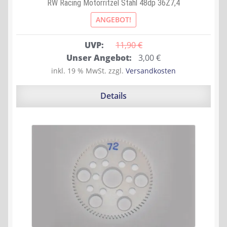
RW Racing Motorritzel Stahl 48dp 36Z7,4
ANGEBOT!
UVP:
11,90 
€
Ursprünglicher
Aktueller
Unser Angebot:
3,00
€
Preis
Preis
inkl. 19 % MwSt.
zzgl.
Versandkosten
war:
ist:
11,90 €
3,00 €.
Details