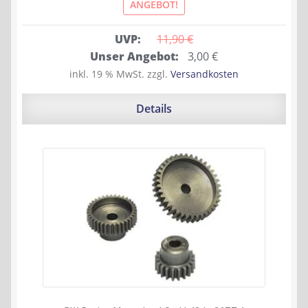
ANGEBOT!
UVP:
11,90 
€
Ursprünglicher
Aktueller
Unser Angebot:
3,00
€
Preis
Preis
inkl. 19 % MwSt.
zzgl.
Versandkosten
war:
ist:
11,90 €
3,00 €.
Details