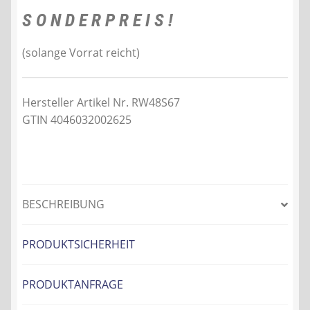
S O N D E R P R E I S !
(solange Vorrat reicht)
Hersteller Artikel Nr. RW48S67
GTIN 4046032002625
BESCHREIBUNG
PRODUKTSICHERHEIT
PRODUKTANFRAGE