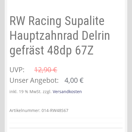
RW Racing Supalite
Hauptzahnrad Delrin
gefräst 48dp 67Z
UVP:
12,90 
€
Ursprünglicher
Aktueller
Unser Angebot:
4,00
€
Preis
Preis
inkl. 19 % MwSt.
zzgl.
Versandkosten
war:
ist:
12,90 €
4,00 €.
Artikelnummer:
014-RW48S67