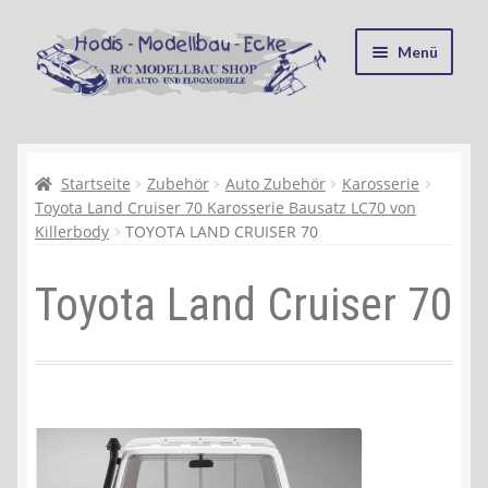
Zur
Zum
Menü
Navigation
Inhalt
springen
springen
Startseite
Kasse
Startseite
Zubehör
Auto Zubehör
Karosserie
Toyota Land Cruiser 70 Karosserie Bausatz LC70 von
Killerbody
TOYOTA LAND CRUISER 70
Mein Konto
Toyota Land Cruiser 70
Recycling, Entsorgung und Umwelt
Shop
Warenkorb
Ablauf einer Bestellung