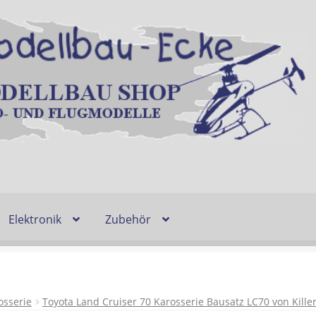
Elektronik
Zubehör
Entsorgung und Umwelt
Shop
Warenkorb
Ablauf einer Bestel
n
Lieferzeit & Verfügbarkeit
Gutschein
osserie
Toyota Land Cruiser 70 Karosserie Bausatz LC70 von Kille