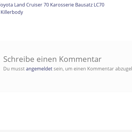
itrags-
orheriger
Toyota Land Cruiser 70 Karosserie Bausatz LC70
eitrag:
 Killerbody
vigation
Schreibe einen Kommentar
Du musst
angemeldet
sein, um einen Kommentar abzuge