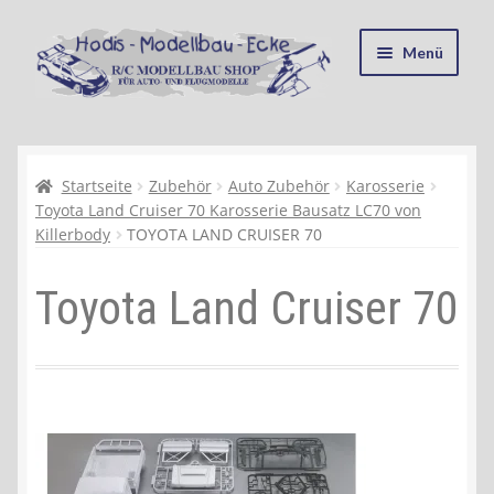
Zur
Zum
Menü
Navigation
Inhalt
springen
springen
Startseite
Kasse
Startseite
Zubehör
Auto Zubehör
Karosserie
Toyota Land Cruiser 70 Karosserie Bausatz LC70 von
Killerbody
TOYOTA LAND CRUISER 70
Mein Konto
Toyota Land Cruiser 70
Recycling, Entsorgung und Umwelt
Shop
Warenkorb
Ablauf einer Bestellung