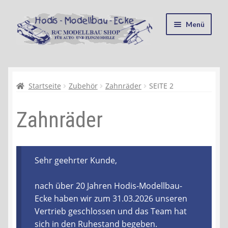
Zur
Zum
Menü
Navigation
Inhalt
springen
springen
Startseite
Kasse
Startseite
Zubehör
Zahnräder
SEITE 2
Zahnräder
Mein Konto
Recycling, Entsorgung und Umwelt
Sehr geehrter Kunde,
Shop
nach über 20 Jahren Hodis-Modellbau-
Warenkorb
Ecke haben wir zum 31.03.2026 unseren
Vertrieb geschlossen und das Team hat
Ablauf einer Bestellung
sich in den Ruhestand begeben.