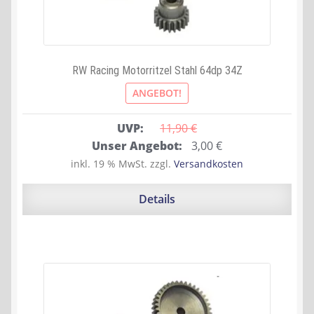
RW Racing Motorritzel Stahl 64dp 34Z
ANGEBOT!
UVP:
11,90 
€
Ursprünglicher
Aktueller
Unser Angebot:
3,00
€
Preis
Preis
inkl. 19 % MwSt.
zzgl.
Versandkosten
war:
ist:
11,90 €
3,00 €.
Details