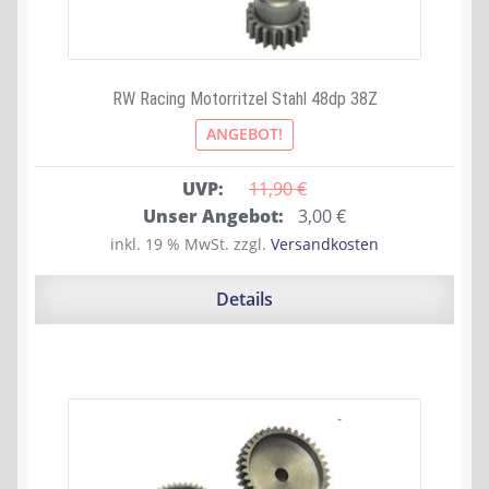
RW Racing Motorritzel Stahl 48dp 38Z
ANGEBOT!
UVP:
11,90 
€
Ursprünglicher
Aktueller
Unser Angebot:
3,00
€
Preis
Preis
inkl. 19 % MwSt.
zzgl.
Versandkosten
war:
ist:
11,90 €
3,00 €.
Details