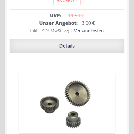
ANGEBOT!
UVP:
11,90 
€
Ursprünglicher
Aktueller
Unser Angebot:
3,00
€
Preis
Preis
inkl. 19 % MwSt.
zzgl.
Versandkosten
war:
ist:
11,90 €
3,00 €.
Details