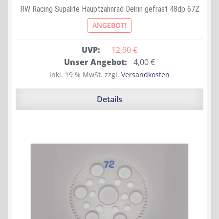
RW Racing Supalite Hauptzahnrad Delrin gefräst 48dp 67Z
ANGEBOT!
UVP:
12,90 
€
Ursprünglicher
Aktueller
Unser Angebot:
4,00
€
Preis
Preis
inkl. 19 % MwSt.
zzgl.
Versandkosten
war:
ist:
12,90 €
4,00 €.
Details