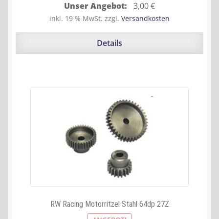
Ursprünglicher
Aktueller
Unser Angebot:
3,00
€
Preis
Preis
inkl. 19 % MwSt.
zzgl.
Versandkosten
war:
ist:
11,90 €
3,00 €.
Details
RW Racing Motorritzel Stahl 64dp 27Z