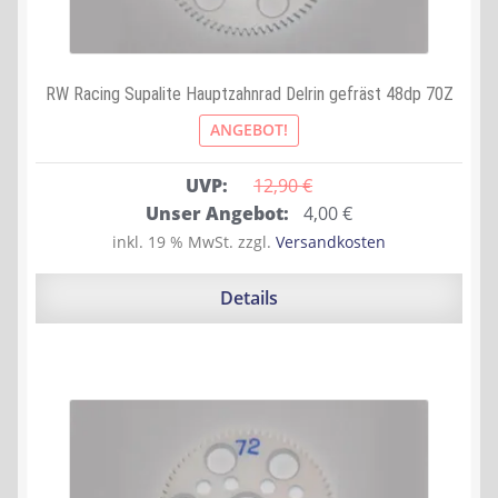
RW Racing Supalite Hauptzahnrad Delrin gefräst 48dp 70Z
ANGEBOT!
UVP:
12,90 
€
Ursprünglicher
Aktueller
Unser Angebot:
4,00
€
Preis
Preis
inkl. 19 % MwSt.
zzgl.
Versandkosten
war:
ist:
12,90 €
4,00 €.
Details