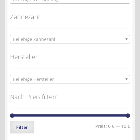
Zähnezahl
Beliebige Zähnezahl
Hersteller
Beliebige Hersteller
Nach Preis filtern
Min.
Max.
Preis:
0 €
—
10 €
Filter
Preis
Preis