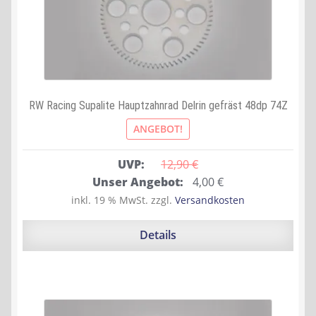
RW Racing Supalite Hauptzahnrad Delrin gefräst 48dp 74Z
ANGEBOT!
UVP:
12,90 
€
Ursprünglicher
Aktueller
Unser Angebot:
4,00
€
Preis
Preis
inkl. 19 % MwSt.
zzgl.
Versandkosten
war:
ist:
12,90 €
4,00 €.
Details