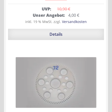
UVP:
10,90 
€
Ursprünglicher
Aktueller
Unser Angebot:
4,00
€
Preis
Preis
inkl. 19 % MwSt.
zzgl.
Versandkosten
war:
ist:
10,90 €
4,00 €.
Details