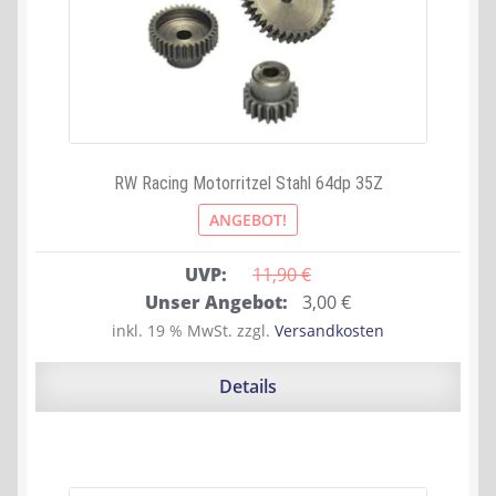
RW Racing Motorritzel Stahl 64dp 35Z
ANGEBOT!
UVP:
11,90 
€
Ursprünglicher
Aktueller
Unser Angebot:
3,00
€
Preis
Preis
inkl. 19 % MwSt.
zzgl.
Versandkosten
war:
ist:
11,90 €
3,00 €.
Details