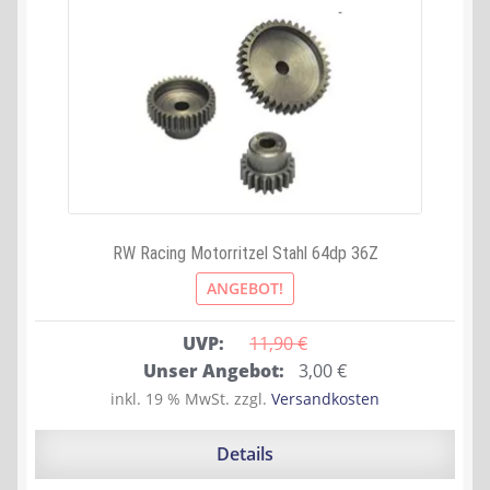
RW Racing Motorritzel Stahl 64dp 36Z
ANGEBOT!
UVP:
11,90 
€
Ursprünglicher
Aktueller
Unser Angebot:
3,00
€
Preis
Preis
inkl. 19 % MwSt.
zzgl.
Versandkosten
war:
ist:
11,90 €
3,00 €.
Details