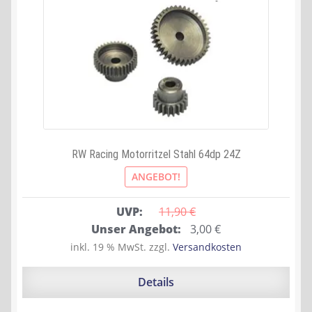
RW Racing Motorritzel Stahl 64dp 24Z
ANGEBOT!
UVP:
11,90 
€
Ursprünglicher
Aktueller
Unser Angebot:
3,00
€
Preis
Preis
inkl. 19 % MwSt.
zzgl.
Versandkosten
war:
ist:
11,90 €
3,00 €.
Details