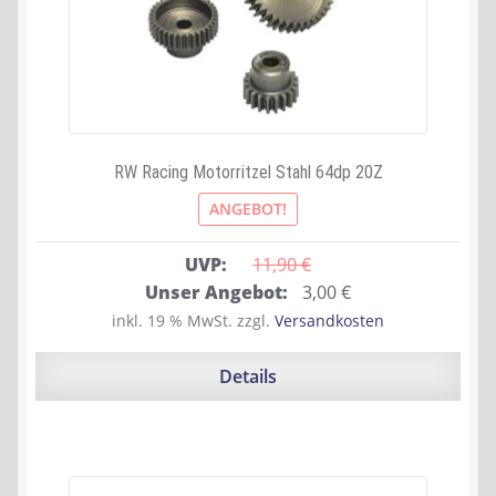
RW Racing Motorritzel Stahl 64dp 20Z
ANGEBOT!
UVP:
11,90 
€
Ursprünglicher
Aktueller
Unser Angebot:
3,00
€
Preis
Preis
inkl. 19 % MwSt.
zzgl.
Versandkosten
war:
ist:
11,90 €
3,00 €.
Details