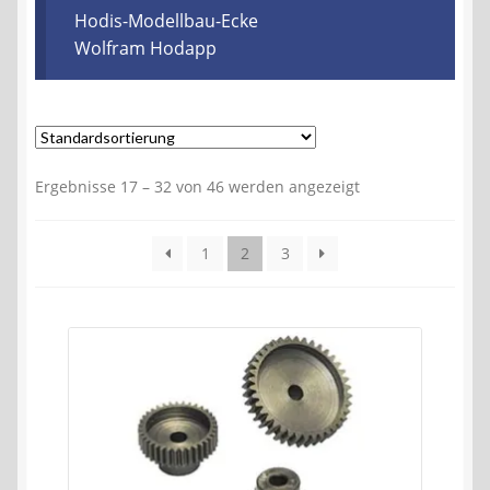
Kontakt
Hodis-Modellbau-Ecke
Wolfram Hodapp
AGB
Widerrufsbelehrung
Ergebnisse 17 – 32 von 46 werden angezeigt
Datenschutzerklärung
Impressum
1
2
3