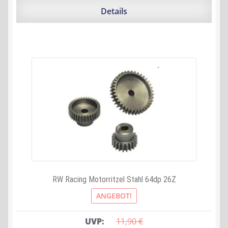
11,90 €
3,00 €.
Details
RW Racing Motorritzel Stahl 64dp 26Z
ANGEBOT!
UVP:
11,90 
€