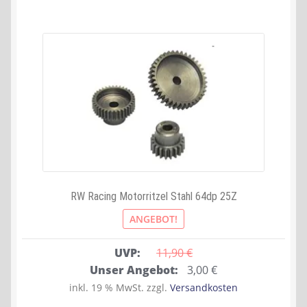
RW Racing Motorritzel Stahl 64dp 25Z
ANGEBOT!
UVP:
11,90 
€
Ursprünglicher
Aktueller
Unser Angebot:
3,00
€
Preis
Preis
inkl. 19 % MwSt.
zzgl.
Versandkosten
war:
ist: