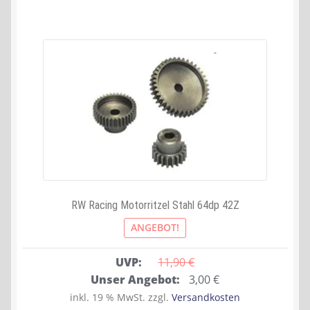
RW Racing Motorritzel Stahl 64dp 42Z
ANGEBOT!
UVP:
11,90 
€
Ursprünglicher
Aktueller
Unser Angebot:
3,00
€
Preis
Preis
inkl. 19 % MwSt.
zzgl.
Versandkosten