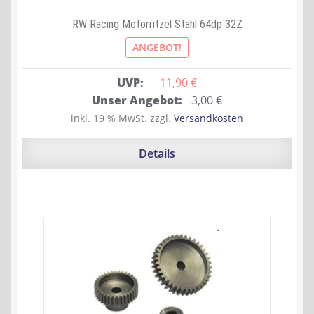
RW Racing Motorritzel Stahl 64dp 32Z
ANGEBOT!
UVP:
11,90 
€
Ursprünglicher
Aktueller
Unser Angebot:
3,00
€
Preis
Preis
inkl. 19 % MwSt.
zzgl.
Versandkosten
war:
ist:
11,90 €
3,00 €.
Details