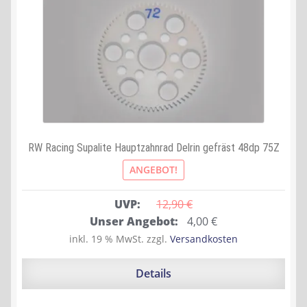
RW Racing Supalite Hauptzahnrad Delrin gefräst 48dp 75Z
ANGEBOT!
UVP:
12,90 
€
Ursprünglicher
Aktueller
Unser Angebot:
4,00
€
Preis
Preis
inkl. 19 % MwSt.
zzgl.
Versandkosten
war:
ist:
12,90 €
4,00 €.
Details