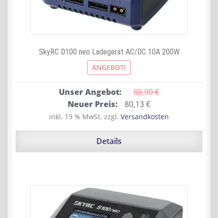
SkyRC D100 neo Ladegerät AC/DC 10A 200W
ANGEBOT!
Unser Angebot:
88,90 
€
Ursprünglicher
Aktueller
Neuer Preis:
80,13
€
Preis
Preis
inkl. 19 % MwSt.
zzgl.
Versandkosten
war:
ist:
88,90 €
80,13 €.
Details