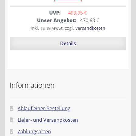
UVP:
499,95 
€
Ursprünglicher
Aktueller
Unser Angebot:
470,68
€
Preis
Preis
inkl. 19 % MwSt.
zzgl.
Versandkosten
war:
ist:
499,95 €
470,68 €.
Details
Informationen
Ablauf einer Bestellung
Liefer- und Versandkosten
Zahlungsarten