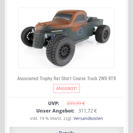
Associated Trophy Rat Short Course Truck 2WD RTR
ANGEBOT!
UVP:
339,99 
€
Ursprünglicher
Aktueller
Unser Angebot:
311,72
€
Preis
Preis
inkl. 19 % MwSt.
zzgl.
Versandkosten
war:
ist:
339,99 €
311,72 €.