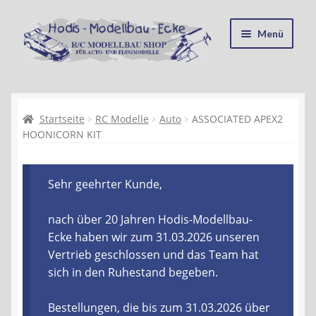
Zur
Zum
Menü
Navigation
Inhalt
springen
springen
Startseite
Kasse
Startseite
RC Modelle
Auto
ASSOCIATED APEX2
HOONICORN KIT
Mein Konto
Sehr geehrter Kunde,
Recycling, Entsorgung und Umwelt
nach über 20 Jahren Hodis-Modellbau-
Shop
Ecke haben wir zum 31.03.2026 unseren
Vertrieb geschlossen und das Team hat
Warenkorb
sich in den Ruhestand begeben.
Ablauf einer Bestellung
Bestellungen, die bis zum 31.03.2026 über