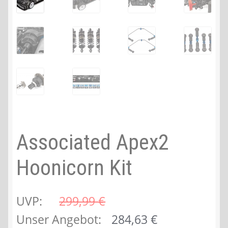
Associated Apex2
Hoonicorn Kit
UVP:
299,99 
€
Ursprünglicher
Aktueller
Unser Angebot:
284,63
€