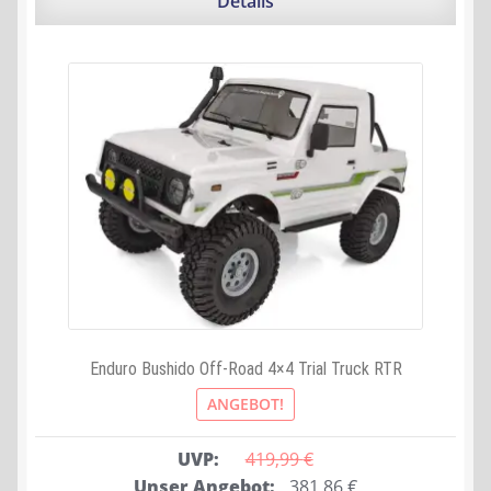
Details
Enduro Bushido Off-Road 4×4 Trial Truck RTR
ANGEBOT!
UVP:
419,99 
€
Ursprünglicher
Aktueller
Unser Angebot:
381,86
€