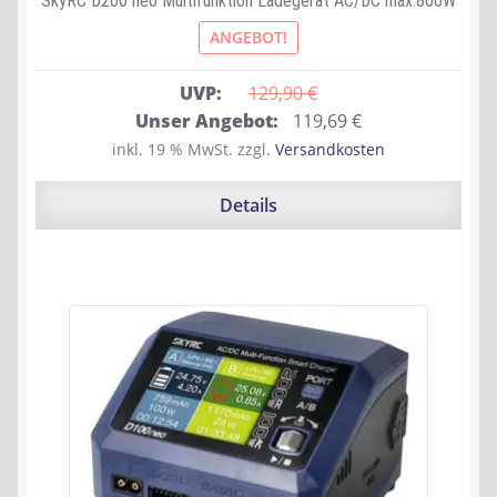
SkyRC D200 neo Multifunktion Ladegerät AC/DC max.800W
ANGEBOT!
UVP:
129,90 
€
Ursprünglicher
Aktueller
Unser Angebot:
119,69
€
Preis
Preis
inkl. 19 % MwSt.
zzgl.
Versandkosten
war:
ist:
129,90 €
119,69 €.
Details