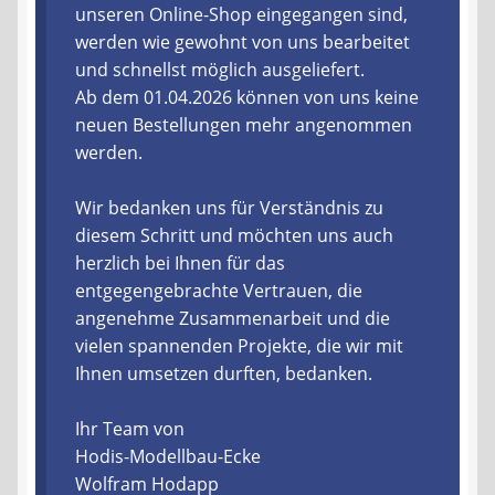
unseren Online-Shop eingegangen sind,
werden wie gewohnt von uns bearbeitet
Liefer- und Versandkosten
und schnellst möglich ausgeliefert.
Ab dem 01.04.2026 können von uns keine
Zahlungsarten
neuen Bestellungen mehr angenommen
werden.
Lieferzeit & Verfügbarkeit
Wir bedanken uns für Verständnis zu
Gutschein
diesem Schritt und möchten uns auch
herzlich bei Ihnen für das
Batterien- und Akku Verordnung
entgegengebrachte Vertrauen, die
angenehme Zusammenarbeit und die
Elektro- und Elektronikgeräte Verordnung
vielen spannenden Projekte, die wir mit
Ihnen umsetzen durften, bedanken.
Öle- und Schmierstoff Verordnung
Ihr Team von
Vereine & Foren
Hodis-Modellbau-Ecke
Wolfram Hodapp