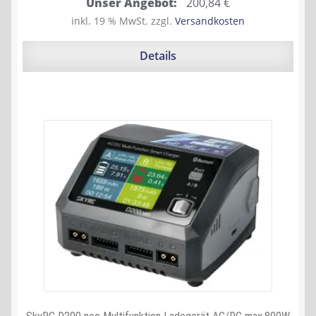
Ursprünglicher
Aktueller
Unser Angebot:
200,84
€
Preis
Preis
inkl. 19 % MwSt.
zzgl.
Versandkosten
war:
ist:
228,90 €
200,84 €.
Details