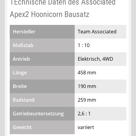
TEchnische Daten des Associated
Apex2 Hoonicorn Bausatz
Hersteller
Team Associated
Maßstab
1 : 10
Antrieb
Elektrisch, 4WD
Länge
458 mm
Breite
190 mm
Radstand
259 mm
Getriebeuntersetzung
2,6 : 1
Gewicht
variiert