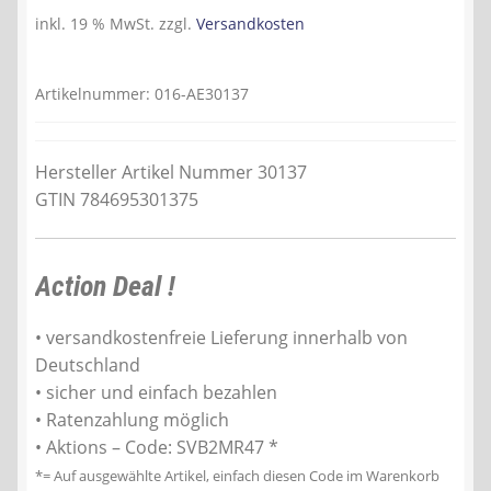
Preis
Preis
inkl. 19 % MwSt.
zzgl.
Versandkosten
war:
ist:
299,99 €
284,63 €.
Artikelnummer:
016-AE30137
Hersteller Artikel Nummer 30137
GTIN 784695301375
Action Deal !
• versandkostenfreie Lieferung innerhalb von
Deutschland
• sicher und einfach bezahlen
• Ratenzahlung möglich
• Aktions – Code: SVB2MR47 *
*= Auf ausgewählte Artikel, einfach diesen Code im Warenkorb