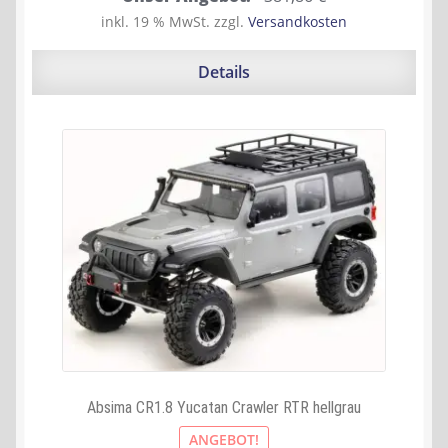
Preis
Preis
inkl. 19 % MwSt.
zzgl.
Versandkosten
war:
ist:
419,99 €
381,86 €.
Details
Absima CR1.8 Yucatan Crawler RTR hellgrau
ANGEBOT!