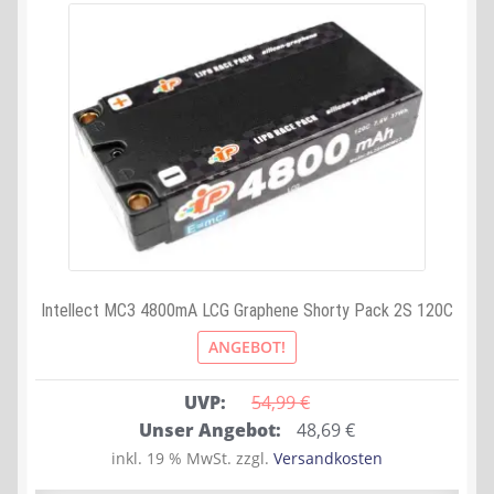
Intellect MC3 4800mA LCG Graphene Shorty Pack 2S 120C
ANGEBOT!
UVP:
54,99 
€
Ursprünglicher
Aktueller
Unser Angebot:
48,69
€
Preis
Preis
inkl. 19 % MwSt.
zzgl.
Versandkosten
war:
ist: