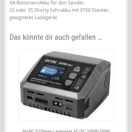
AA Batterien/Akku für den Sender,
2S oder 3S Shorty Fahrakku mit XT60 Stecker,
geeignetes Ladegerät
Das könnte dir auch gefallen …
SkyRC S100neo Ladegerät AC/DC 100W/200W