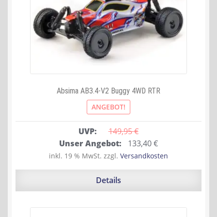
Absima AB3.4-V2 Buggy 4WD RTR
ANGEBOT!
UVP:
149,95 
€
Ursprünglicher
Aktueller
Unser Angebot:
133,40
€
Preis
Preis
inkl. 19 % MwSt.
zzgl.
Versandkosten
war:
ist:
149,95 €
133,40 €.
Details