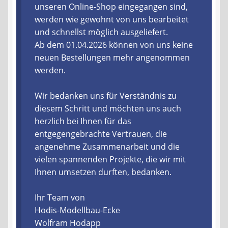
unseren Online-Shop eingegangen sind,
werden wie gewohnt von uns bearbeitet
Liefer- und Versandkosten
und schnellst möglich ausgeliefert.
Ab dem 01.04.2026 können von uns keine
Zahlungsarten
neuen Bestellungen mehr angenommen
werden.
Lieferzeit & Verfügbarkeit
Wir bedanken uns für Verständnis zu
Gutschein
diesem Schritt und möchten uns auch
herzlich bei Ihnen für das
Batterien- und Akku Verordnung
entgegengebrachte Vertrauen, die
angenehme Zusammenarbeit und die
Elektro- und Elektronikgeräte Verordnung
vielen spannenden Projekte, die wir mit
Ihnen umsetzen durften, bedanken.
Öle- und Schmierstoff Verordnung
Ihr Team von
Vereine & Foren
Hodis-Modellbau-Ecke
Wolfram Hodapp