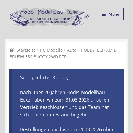
Zur
Zum
Menü
Navigation
Inhalt
springen
springen
Startseite
Kasse
Startseite
RC Modelle
Auto
HOBBYTECH XMID
BRUSHLESS BUGGY 2WD RTR
Mein Konto
Sehr geehrter Kunde,
Recycling, Entsorgung und Umwelt
nach über 20 Jahren Hodis-Modellbau-
Shop
Ecke haben wir zum 31.03.2026 unseren
Vertrieb geschlossen und das Team hat
Warenkorb
sich in den Ruhestand begeben.
Ablauf einer Bestellung
Bestellungen, die bis zum 31.03.2026 über