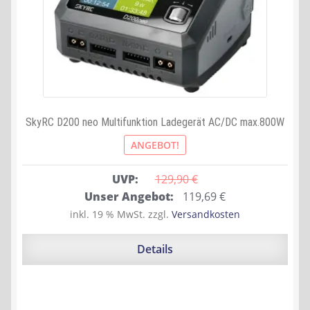
SkyRC D200 neo Multifunktion Ladegerät AC/DC max.800W
ANGEBOT!
UVP:
129,90 
€
Ursprünglicher
Aktueller
Unser Angebot:
119,69
€
Preis
Preis
inkl. 19 % MwSt.
zzgl.
Versandkosten
war:
ist:
129,90 €
119,69 €.
Details