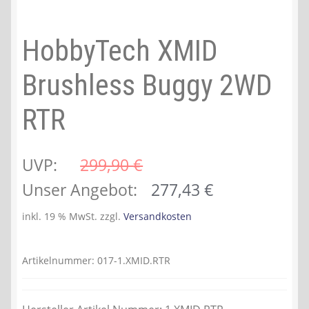
HobbyTech XMID
Brushless Buggy 2WD
RTR
UVP:
299,90 
€
Ursprünglicher
Aktueller
Unser Angebot:
277,43
€
Preis
Preis
inkl. 19 % MwSt.
zzgl.
Versandkosten
war:
ist:
299,90 €
277,43 €.
Artikelnummer:
017-1.XMID.RTR