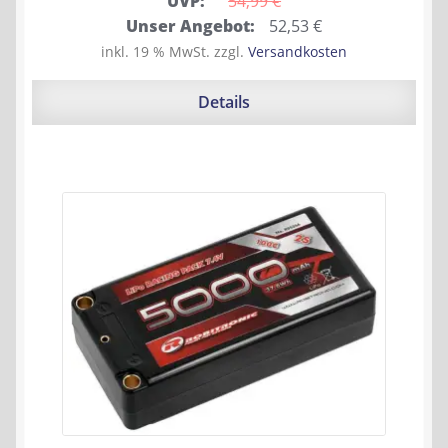
UVP:
54,99 
€
Ursprünglicher
Aktueller
Unser Angebot:
52,53
€
Preis
Preis
inkl. 19 % MwSt.
zzgl.
Versandkosten
war:
ist:
54,99 €
52,53 €.
Details