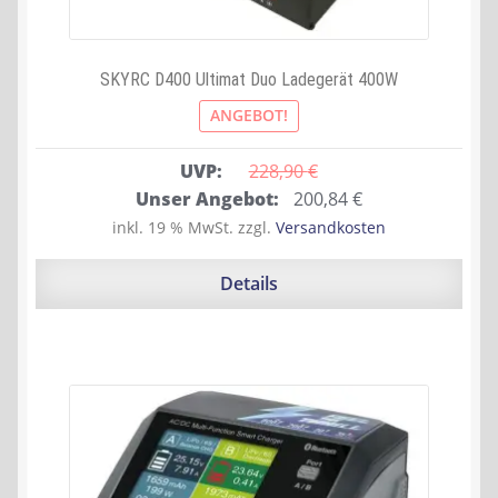
SKYRC D400 Ultimat Duo Ladegerät 400W
ANGEBOT!
UVP:
228,90 
€
Ursprünglicher
Aktueller
Unser Angebot:
200,84
€
Preis
Preis
inkl. 19 % MwSt.
zzgl.
Versandkosten
war:
ist:
228,90 €
200,84 €.
Details