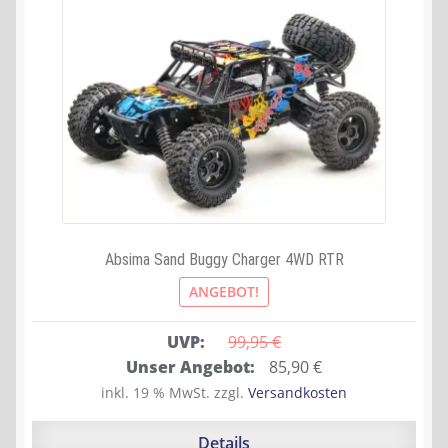
Absima Sand Buggy Charger 4WD RTR
ANGEBOT!
UVP:
99,95 
€
Ursprünglicher
Aktueller
Unser Angebot:
85,90
€
Preis
Preis
inkl. 19 % MwSt.
zzgl.
Versandkosten
war:
ist:
99,95 €
85,90 €.
Details