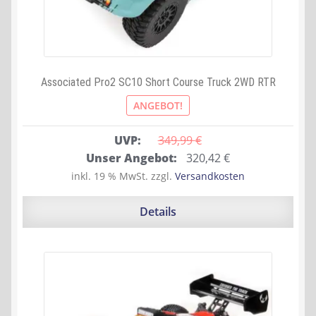
Associated Pro2 SC10 Short Course Truck 2WD RTR
ANGEBOT!
UVP:
349,99 
€
Ursprünglicher
Aktueller
Unser Angebot:
320,42
€
Preis
Preis
inkl. 19 % MwSt.
zzgl.
Versandkosten
war:
ist:
349,99 €
320,42 €.
Details