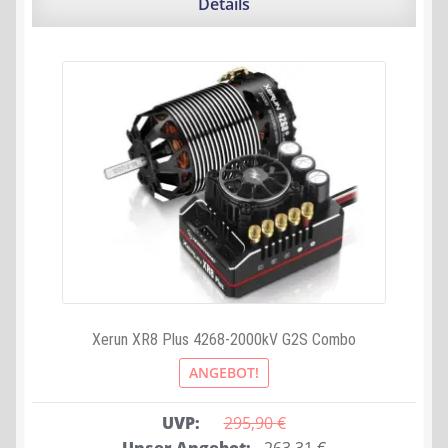
Details
Xerun XR8 Plus 4268-2000kV G2S Combo
ANGEBOT!
UVP:
295,90 
€
Ursprünglicher
Aktueller
Unser Angebot:
263,31
€