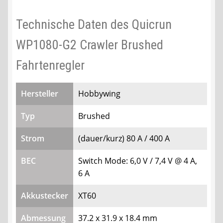
Technische Daten des Quicrun
WP1080-G2 Crawler Brushed
Fahrtenregler
Hersteller
Hobbywing
Typ
Brushed
Strom
(dauer/kurz) 80 A / 400 A
BEC
Switch Mode: 6,0 V / 7,4 V @ 4 A,
6 A
Akkustecker
XT60
Abmessung
37.2 x 31.9 x 18.4 mm