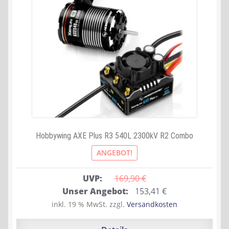
Hobbywing AXE Plus R3 540L 2300kV R2 Combo
ANGEBOT!
UVP:
169,90 
€
Ursprünglicher
Aktueller
Unser Angebot:
153,41
€
Preis
Preis
inkl. 19 % MwSt.
zzgl.
Versandkosten
war:
ist:
169,90 €
153,41 €.