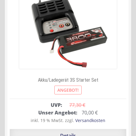
Akku/Ladegerät 3S Starter Set
ANGEBOT!
UVP:
77,30 
€
Ursprünglicher
Aktueller
Unser Angebot:
70,00
€
Preis
Preis
inkl. 19 % MwSt.
zzgl.
Versandkosten
war:
ist:
77,30 €
70,00 €.
Details