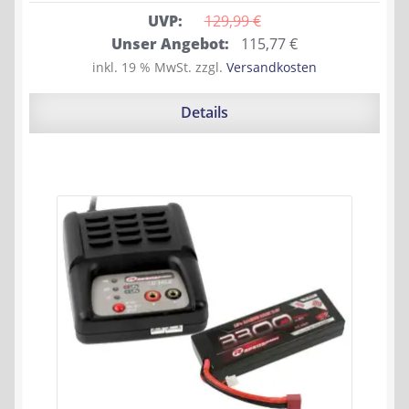
UVP:
129,99 
€
Ursprünglicher
Aktueller
Unser Angebot:
115,77
€
Preis
Preis
inkl. 19 % MwSt.
zzgl.
Versandkosten
war:
ist:
129,99 €
115,77 €.
Details