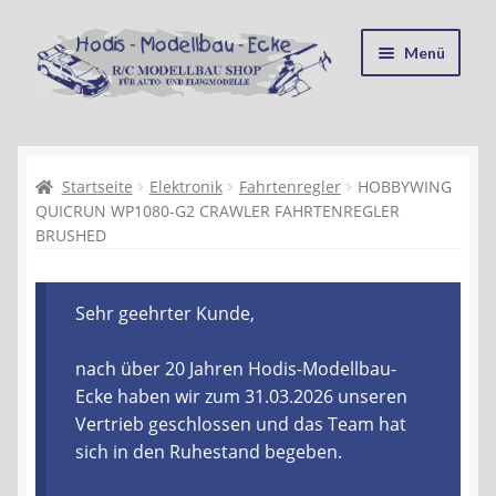
Zur
Zum
Menü
Navigation
Inhalt
springen
springen
Startseite
Kasse
Startseite
Elektronik
Fahrtenregler
HOBBYWING
QUICRUN WP1080-G2 CRAWLER FAHRTENREGLER
BRUSHED
Mein Konto
Recycling, Entsorgung und Umwelt
Sehr geehrter Kunde,
Shop
nach über 20 Jahren Hodis-Modellbau-
Ecke haben wir zum 31.03.2026 unseren
Warenkorb
Vertrieb geschlossen und das Team hat
sich in den Ruhestand begeben.
Ablauf einer Bestellung