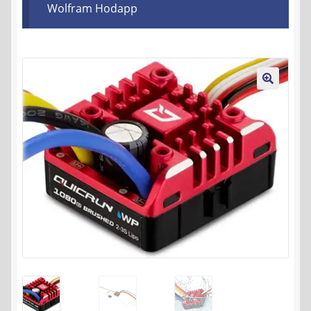
Wolfram Hodapp
Kontakt
AGB
Widerrufsbelehrung
🔍
Datenschutzerklärung
Impressum