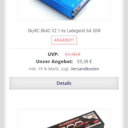
SkyRC B6AC V2 1-6s Ladegerät 6A 50W
ANGEBOT!
UVP:
61,90 
€
Ursprünglicher
Aktueller
Unser Angebot:
59,38
€
Preis
Preis
inkl. 19 % MwSt.
zzgl.
Versandkosten
war:
ist:
61,90 €
59,38 €.
Details