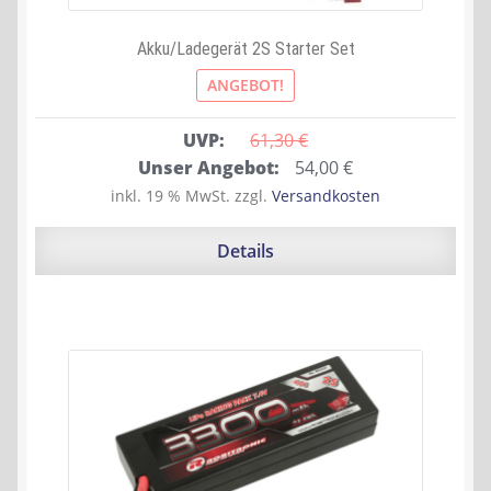
Akku/Ladegerät 2S Starter Set
ANGEBOT!
UVP:
61,30 
€
Ursprünglicher
Aktueller
Unser Angebot:
54,00
€
Preis
Preis
inkl. 19 % MwSt.
zzgl.
Versandkosten
war:
ist:
61,30 €
54,00 €.
Details