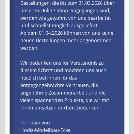
Bestellungen, die bis zum 31.03.2026 über
unseren Online-Shop eingegangen sind,
Liefer- und Versandkosten
werden wie gewohnt von uns bearbeitet
und schnellst möglich ausgeliefert.
Zahlungsarten
Ab dem 01.04.2026 können von uns keine
neuen Bestellungen mehr angenommen
Lieferzeit & Verfügbarkeit
werden.
Gutschein
Wir bedanken uns für Verständnis zu
diesem Schritt und möchten uns auch
Batterien- und Akku Verordnung
herzlich bei Ihnen für das
entgegengebrachte Vertrauen, die
Elektro- und Elektronikgeräte Verordnung
angenehme Zusammenarbeit und die
vielen spannenden Projekte, die wir mit
Öle- und Schmierstoff Verordnung
Ihnen umsetzen durften, bedanken.
Ihr Team von
Vereine & Foren
Hodis-Modellbau-Ecke